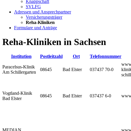
Knappschaft
SVLFG
Adressen und Ansprechpartner
Versicherungsträger
Reha-Kliniken
Formulare und Anträge
Reha-Kliniken in Sachsen
Institution
Postleitzahl
Ort
Telefonnummer
www.
Paracelsus-Klinik
08645
Bad Elster
037437 70-0
klini
Am Schillergarten
schil
Vogtland-Klinik
08645
Bad Elster
037437 6-0
www.
Bad Elster
MEDIAN
www.