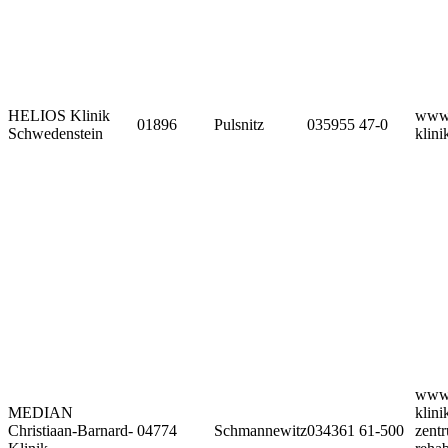
HELIOS Klinik
www.
01896
Pulsnitz
035955 47-0
Schwedenstein
klin
www.
MEDIAN
klini
Christiaan-Barnard-
04774
Schmannewitz
034361 61-500
zent