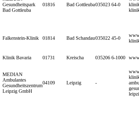
Gesundheitspark
01816
Bad Gottleuba
035023 64-0
klini
Bad Gottleuba
klini
www.
Falkenstein-Klinik
01814
Bad Schandau
035022 45-0
klini
Klinik Bavaria
01731
Kreischa
035206 6-1000
www.
www.
MEDIAN
klini
Ambulantes
04109
Leipzig
-
ambu
Gesundheitszentrum
gesu
Leipzig GmbH
leipz