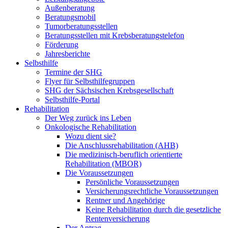
Außenberatung
Beratungsmobil
Tumorberatungsstellen
Beratungsstellen mit Krebsberatungstelefon
Förderung
Jahresberichte
Selbsthilfe
Termine der SHG
Flyer für Selbsthilfegruppen
SHG der Sächsischen Krebsgesellschaft
Selbsthilfe-Portal
Rehabilitation
Der Weg zurück ins Leben
Onkologische Rehabilitation
Wozu dient sie?
Die Anschlussrehabilitation (AHB)
Die medizinisch-beruflich orientierte
Rehabilitation (MBOR)
Die Voraussetzungen
Persönliche Voraussetzungen
Versicherungsrechtliche Voraussetzungen
Rentner und Angehörige
Keine Rehabilitation durch die gesetzliche
Rentenversicherung
Der Antrag