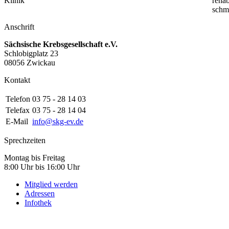
Klinik
rehab
schm
Anschrift
Sächsische Krebsgesellschaft e.V.
Schlobigplatz 23
08056 Zwickau
Kontakt
Telefon
03 75 - 28 14 03
Telefax
03 75 - 28 14 04
E-Mail
info@skg-ev.de
Sprechzeiten
Montag bis Freitag
8:00 Uhr bis 16:00 Uhr
Mitglied werden
Adressen
Infothek