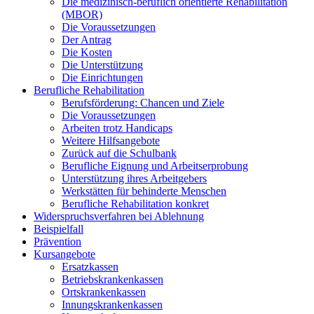
Die medizinisch-beruflich orientierte Rehabilitation
(MBOR)
Die Voraussetzungen
Der Antrag
Die Kosten
Die Unterstützung
Die Einrichtungen
Berufliche Rehabilitation
Berufsförderung: Chancen und Ziele
Die Voraussetzungen
Arbeiten trotz Handicaps
Weitere Hilfsangebote
Zurück auf die Schulbank
Berufliche Eignung und Arbeitserprobung
Unterstützung ihres Arbeitgebers
Werkstätten für behinderte Menschen
Berufliche Rehabilitation konkret
Widerspruchsverfahren bei Ablehnung
Beispielfall
Prävention
Kursangebote
Ersatzkassen
Betriebskrankenkassen
Ortskrankenkassen
Innungskrankenkassen