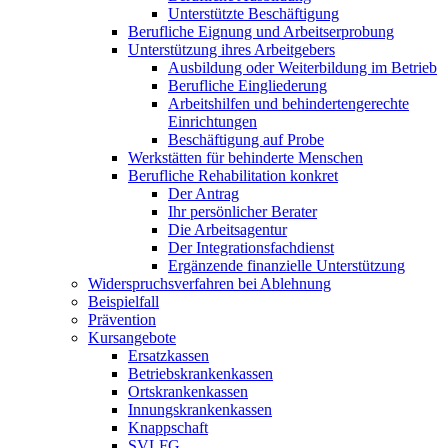
Unterstützte Beschäftigung
Berufliche Eignung und Arbeitserprobung
Unterstützung ihres Arbeitgebers
Ausbildung oder Weiterbildung im Betrieb
Berufliche Eingliederung
Arbeitshilfen und behindertengerechte
Einrichtungen
Beschäftigung auf Probe
Werkstätten für behinderte Menschen
Berufliche Rehabilitation konkret
Der Antrag
Ihr persönlicher Berater
Die Arbeitsagentur
Der Integrationsfachdienst
Ergänzende finanzielle Unterstützung
Widerspruchsverfahren bei Ablehnung
Beispielfall
Prävention
Kursangebote
Ersatzkassen
Betriebskrankenkassen
Ortskrankenkassen
Innungskrankenkassen
Knappschaft
SVLFG