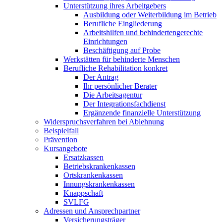
Unterstützung ihres Arbeitgebers
Ausbildung oder Weiterbildung im Betrieb
Berufliche Eingliederung
Arbeitshilfen und behindertengerechte
Einrichtungen
Beschäftigung auf Probe
Werkstätten für behinderte Menschen
Berufliche Rehabilitation konkret
Der Antrag
Ihr persönlicher Berater
Die Arbeitsagentur
Der Integrationsfachdienst
Ergänzende finanzielle Unterstützung
Widerspruchsverfahren bei Ablehnung
Beispielfall
Prävention
Kursangebote
Ersatzkassen
Betriebskrankenkassen
Ortskrankenkassen
Innungskrankenkassen
Knappschaft
SVLFG
Adressen und Ansprechpartner
Versicherungsträger