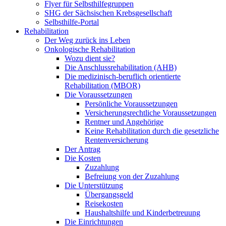
Flyer für Selbsthilfegruppen
SHG der Sächsischen Krebsgesellschaft
Selbsthilfe-Portal
Rehabilitation
Der Weg zurück ins Leben
Onkologische Rehabilitation
Wozu dient sie?
Die Anschlussrehabilitation (AHB)
Die medizinisch-beruflich orientierte
Rehabilitation (MBOR)
Die Voraussetzungen
Persönliche Voraussetzungen
Versicherungsrechtliche Voraussetzungen
Rentner und Angehörige
Keine Rehabilitation durch die gesetzliche
Rentenversicherung
Der Antrag
Die Kosten
Zuzahlung
Befreiung von der Zuzahlung
Die Unterstützung
Übergangsgeld
Reisekosten
Haushaltshilfe und Kinderbetreuung
Die Einrichtungen