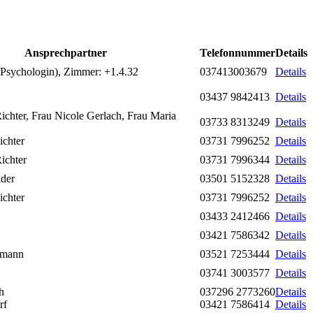
Ansprechpartner
Telefonnummer
Details
(Psychologin), Zimmer: +1.4.32
037413003679
Details
03437 9842413
Details
ichter, Frau Nicole Gerlach, Frau Maria
03733 8313249
Details
ichter
03731 7996252
Details
ichter
03731 7996344
Details
ider
03501 5152328
Details
ichter
03731 7996252
Details
03433 2412466
Details
03421 7586342
Details
umann
03521 7253444
Details
03741 3003577
Details
h
037296 2773260
Details
rf
03421 7586414
Details