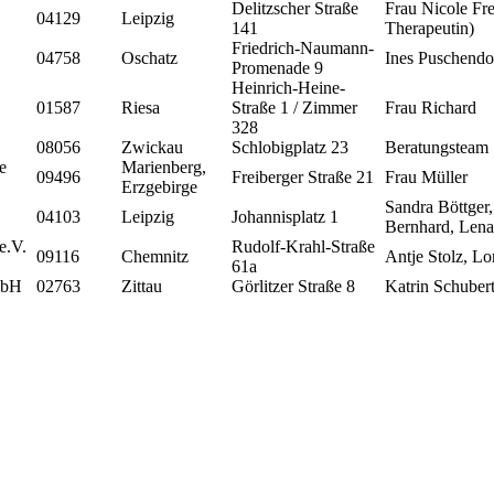
Delitzscher Straße
Frau Nicole Fre
04129
Leipzig
141
Therapeutin)
Friedrich-Naumann-
04758
Oschatz
Ines Puschendo
Promenade 9
Heinrich-Heine-
01587
Riesa
Straße 1 / Zimmer
Frau Richard
328
08056
Zwickau
Schlobigplatz 23
Beratungsteam
e
Marienberg,
09496
Freiberger Straße 21
Frau Müller
Erzgebirge
Sandra Böttger
04103
Leipzig
Johannisplatz 1
Bernhard, Lena
e.V.
Rudolf-Krahl-Straße
09116
Chemnitz
Antje Stolz, Lo
61a
mbH
02763
Zittau
Görlitzer Straße 8
Katrin Schuber