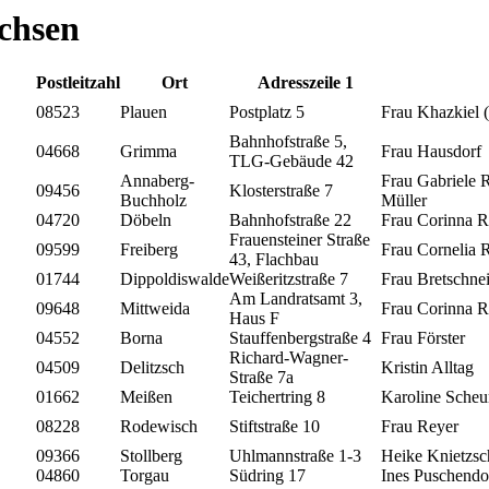
achsen
Postleitzahl
Ort
Adresszeile 1
08523
Plauen
Postplatz 5
Frau Khazkiel 
Bahnhofstraße 5,
04668
Grimma
Frau Hausdorf
TLG-Gebäude 42
Annaberg-
Frau Gabriele R
09456
Klosterstraße 7
Buchholz
Müller
04720
Döbeln
Bahnhofstraße 22
Frau Corinna R
Frauensteiner Straße
09599
Freiberg
Frau Cornelia R
43, Flachbau
01744
Dippoldiswalde
Weißeritzstraße 7
Frau Bretschne
Am Landratsamt 3,
09648
Mittweida
Frau Corinna R
Haus F
04552
Borna
Stauffenbergstraße 4
Frau Förster
Richard-Wagner-
04509
Delitzsch
Kristin Alltag
Straße 7a
01662
Meißen
Teichertring 8
Karoline Sche
08228
Rodewisch
Stiftstraße 10
Frau Reyer
09366
Stollberg
Uhlmannstraße 1-3
Heike Knietzsc
04860
Torgau
Südring 17
Ines Puschendo