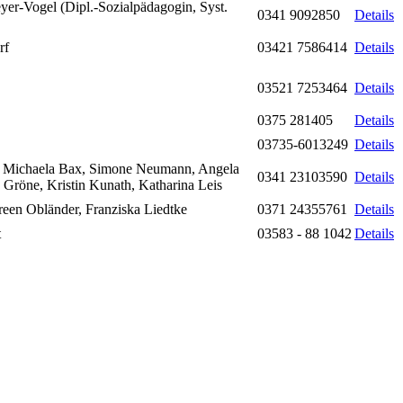
yer-Vogel (Dipl.-Sozialpädagogin, Syst.
0341 9092850
Details
rf
03421 7586414
Details
03521 7253464
Details
0375 281405
Details
03735-6013249
Details
, Michaela Bax, Simone Neumann, Angela
0341 23103590
Details
 Gröne, Kristin Kunath, Katharina Leis
reen Obländer, Franziska Liedtke
0371 24355761
Details
t
03583 - 88 1042
Details