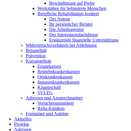
Beschäftigung auf Probe
Werkstätten für behinderte Menschen
Berufliche Rehabilitation konkret
Der Antrag
Ihr persönlicher Berater
Die Arbeitsagentur
Der Integrationsfachdienst
Ergänzende finanzielle Unterstützung
Widerspruchsverfahren bei Ablehnung
Beispielfall
Prävention
Kursangebote
Ersatzkassen
Betriebskrankenkassen
Ortskrankenkassen
Innungskrankenkassen
Knappschaft
SVLFG
Adressen und Ansprechpartner
Versicherungsträger
Reha-Kliniken
Formulare und Anträge
Aktuelles
Projekte
Adressen