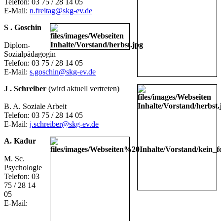
Telefon: 03 75 / 28 14 05
E-Mail:
n.freitag@skg-ev.de
S . Goschin
Diplom-
Sozialpädagogin
Telefon: 03 75 / 28 14 05
E-Mail:
s.goschin@skg-ev.de
J . Schreiber
(wird aktuell vertreten)
B. A. Soziale Arbeit
Telefon: 03 75 / 28 14 05
E-Mail:
j.schreiber@skg-ev.de
A. Kadur
M. Sc.
Psychologie
Telefon: 03
75 / 28 14
05
E-Mail: