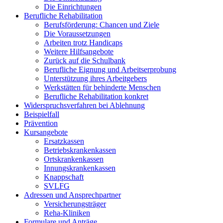
Die Einrichtungen
Berufliche Rehabilitation
Berufsförderung: Chancen und Ziele
Die Voraussetzungen
Arbeiten trotz Handicaps
Weitere Hilfsangebote
Zurück auf die Schulbank
Berufliche Eignung und Arbeitserprobung
Unterstützung ihres Arbeitgebers
Werkstätten für behinderte Menschen
Berufliche Rehabilitation konkret
Widerspruchsverfahren bei Ablehnung
Beispielfall
Prävention
Kursangebote
Ersatzkassen
Betriebskrankenkassen
Ortskrankenkassen
Innungskrankenkassen
Knappschaft
SVLFG
Adressen und Ansprechpartner
Versicherungsträger
Reha-Kliniken
Formulare und Anträge