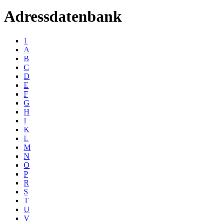
Adressdatenbank
1
A
B
C
D
E
F
G
H
I
K
L
M
N
O
P
R
S
T
U
V