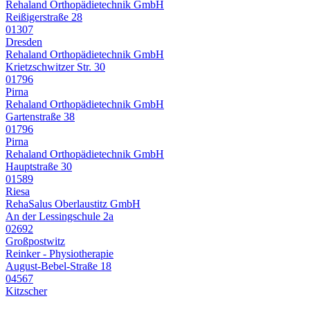
Rehaland Orthopädietechnik GmbH
Reißigerstraße 28
01307
Dresden
Rehaland Orthopädietechnik GmbH
Krietzschwitzer Str. 30
01796
Pirna
Rehaland Orthopädietechnik GmbH
Gartenstraße 38
01796
Pirna
Rehaland Orthopädietechnik GmbH
Hauptstraße 30
01589
Riesa
RehaSalus Oberlaustitz GmbH
An der Lessingschule 2a
02692
Großpostwitz
Reinker - Physiotherapie
August-Bebel-Straße 18
04567
Kitzscher