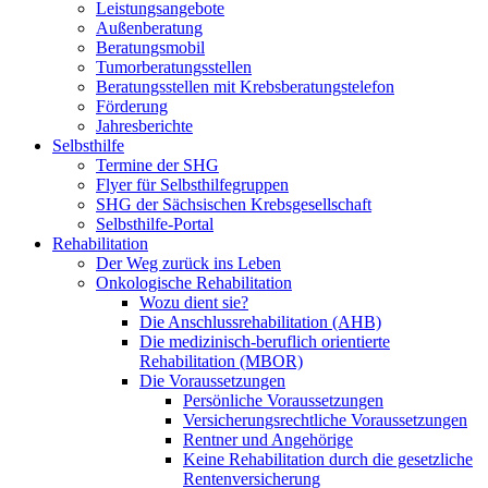
Leistungsangebote
Außenberatung
Beratungsmobil
Tumorberatungsstellen
Beratungsstellen mit Krebsberatungstelefon
Förderung
Jahresberichte
Selbsthilfe
Termine der SHG
Flyer für Selbsthilfegruppen
SHG der Sächsischen Krebsgesellschaft
Selbsthilfe-Portal
Rehabilitation
Der Weg zurück ins Leben
Onkologische Rehabilitation
Wozu dient sie?
Die Anschlussrehabilitation (AHB)
Die medizinisch-beruflich orientierte
Rehabilitation (MBOR)
Die Voraussetzungen
Persönliche Voraussetzungen
Versicherungsrechtliche Voraussetzungen
Rentner und Angehörige
Keine Rehabilitation durch die gesetzliche
Rentenversicherung