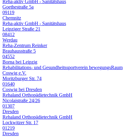
Reha-aktiv GmbH - Sanitätshaus
Goethestraße 5a
09119
Chemnitz
Reha-aktiv GmbH - Sanitätshaus
Leipziger Straße 21
08412
Werdau
Reha-Zentrum Reinker
Brauhausstraße 5
04552
Borna bei Leipzig
Rehabilitations- und Gesundheitssportverein bewegungsRaum
Coswig e.V.
Moritzburger Str. 74
01640
Coswig bei Dresden
Rehaland Orthopädietechnik GmbH
Nicolaistraße 24/26
01307
Dresden
Rehaland Orthopädietechnik GmbH
Lockwitzer Str. 17
01219
Dresden