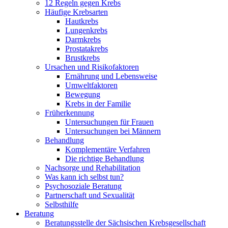
12 Regeln gegen Krebs
Häufige Krebsarten
Hautkrebs
Lungenkrebs
Darmkrebs
Prostatakrebs
Brustkrebs
Ursachen und Risikofaktoren
Ernährung und Lebensweise
Umweltfaktoren
Bewegung
Krebs in der Familie
Früherkennung
Untersuchungen für Frauen
Untersuchungen bei Männern
Behandlung
Komplementäre Verfahren
Die richtige Behandlung
Nachsorge und Rehabilitation
Was kann ich selbst tun?
Psychosoziale Beratung
Partnerschaft und Sexualität
Selbsthilfe
Beratung
Beratungsstelle der Sächsischen Krebsgesellschaft