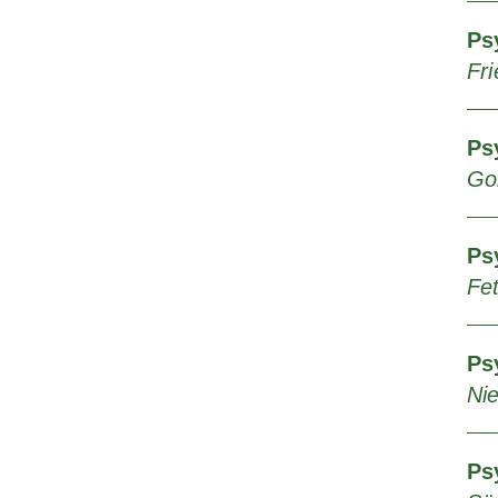
Ps
Fri
Ps
Go
Ps
Fet
Ps
Ni
Ps