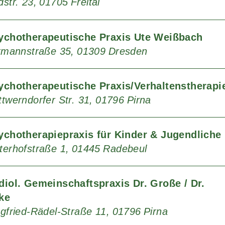
dstr. 23
01705
Freital
ychotherapeutische Praxis Ute Weißbach
ttmannstraße 35
01309
Dresden
ychotherapeutische Praxis/Verhaltenstherapi
twerndorfer Str. 31
01796
Pirna
ychotherapiepraxis für Kinder & Jugendliche
terhofstraße 1
01445
Radebeul
diol. Gemeinschaftspraxis Dr. Große / Dr.
ke
egfried-Rädel-Straße 11
01796
Pirna