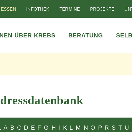
RESSEN
INFOTHEK
TERMINE
PROJEKTE
UN
NEN ÜBER KREBS
BERATUNG
SELB
dressdatenbank
1
A
B
C
D
E
F
G
H
I
K
L
M
N
O
P
R
S
T
U