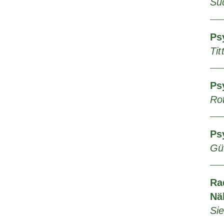
Sü
Ps
Ti
Ps
Rot
Ps
Gü
Ra
Nä
Si