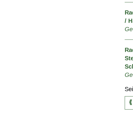
Ra
/ H
Geo
Ra
St
Sc
Ge
Se
⟪