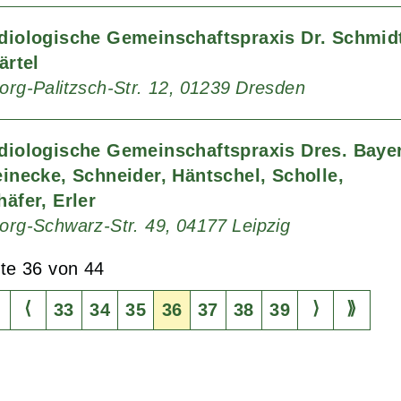
diologische Gemeinschaftspraxis Dr. Schmid
ärtel
rg-Palitzsch-Str. 12
01239
Dresden
diologische Gemeinschaftspraxis Dres. Bayer
einecke, Schneider, Häntschel, Scholle,
häfer, Erler
org-Schwarz-Str. 49
04177
Leipzig
ite 36 von 44
⟨
⟩
⟫
33
34
35
36
37
38
39