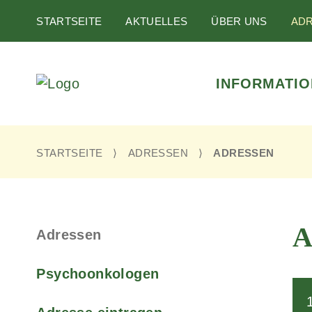
Navigation
STARTSEITE
AKTUELLES
ÜBER UNS
AD
überspringen
Navigation
INFORMATIO
überspringen
STARTSEITE
ADRESSEN
ADRESSEN
Navigation
A
Adressen
überspringen
Psychoonkologen