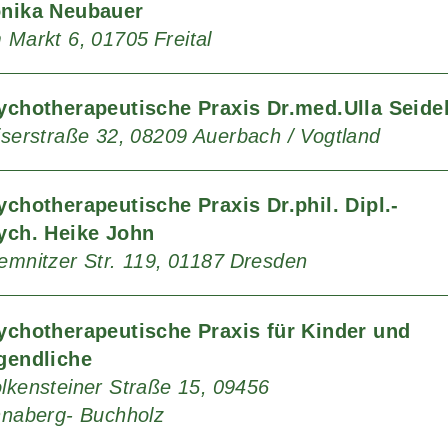
nika Neubauer
 Markt 6
01705
Freital
ychotherapeutische Praxis Dr.med.Ulla Seide
iserstraße 32
08209
Auerbach / Vogtland
ychotherapeutische Praxis Dr.phil. Dipl.-
ych. Heike John
emnitzer Str. 119
01187
Dresden
ychotherapeutische Praxis für Kinder und
gendliche
lkensteiner Straße 15
09456
naberg- Buchholz