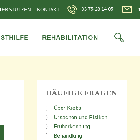
03 75-28 14 05
i
TERSTÜTZEN
KONTAKT
STHILFE
REHABILITATION
HÄUFIGE FRAGEN
Über Krebs
Ursachen und Risiken
Früherkennung
Behandlung