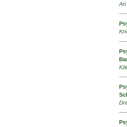
An
Ps
Kri
Ps
Ba
Kä
Ps
Sc
Dr
Ps