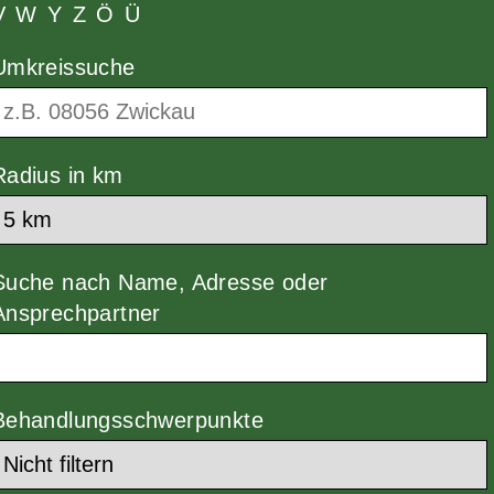
V
W
Y
Z
Ö
Ü
Umkreissuche
Radius in km
Suche nach Name, Adresse oder
Ansprechpartner
Behandlungsschwerpunkte