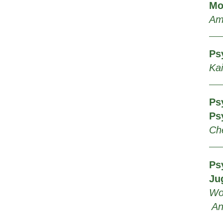
Mo
Am
Ps
Ka
Ps
Ps
Ch
Ps
Ju
Wo
An