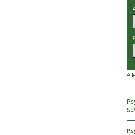
All
Ps
Sc
Ps