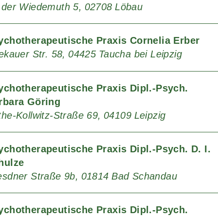
 der Wiedemuth 5
02708
Löbau
ychotherapeutische Praxis Cornelia Erber
ekauer Str. 58
04425
Taucha bei Leipzig
ychotherapeutische Praxis Dipl.-Psych.
rbara Göring
the-Kollwitz-Straße 69
04109
Leipzig
ychotherapeutische Praxis Dipl.-Psych. D. I.
hulze
esdner Straße 9b
01814
Bad Schandau
ychotherapeutische Praxis Dipl.-Psych.