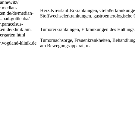
annewitz/
median-
Herz-Kreislauf-Erkrankungen, Gefäßerkrankungen
ken.de/de/median-
Stoffwechselerkrankungen, gastroenterologische
k-bad-gottleuba/
paracelsus-
ken.de/klinik-am-
Tumorerkrankungen, Erkrankungen des Haltungs
lergarten.html
Tumornachsorge, Frauenkrankheiten, Behandlung
vogtland-klinik.de
am Bewegungsapparat, u.a.