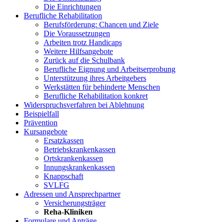
Die Einrichtungen
Berufliche Rehabilitation
Berufsförderung: Chancen und Ziele
Die Voraussetzungen
Arbeiten trotz Handicaps
Weitere Hilfsangebote
Zurück auf die Schulbank
Berufliche Eignung und Arbeitserprobung
Unterstützung ihres Arbeitgebers
Werkstätten für behinderte Menschen
Berufliche Rehabilitation konkret
Widerspruchsverfahren bei Ablehnung
Beispielfall
Prävention
Kursangebote
Ersatzkassen
Betriebskrankenkassen
Ortskrankenkassen
Innungskrankenkassen
Knappschaft
SVLFG
Adressen und Ansprechpartner
Versicherungsträger
Reha-Kliniken
Formulare und Anträge