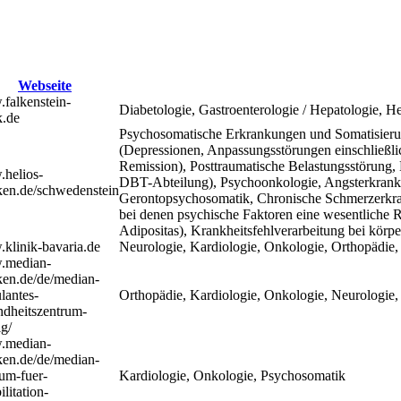
Webseite
falkenstein-
Diabetologie, Gastroenterologie / Hepatologie, He
k.de
Psychosomatische Erkrankungen und Somatisierun
(Depressionen, Anpassungsstörungen einschließli
Remission), Posttraumatische Belastungsstörung, 
helios-
DBT-Abteilung), Psychoonkologie, Angsterkrank
iken.de/schwedenstein
Gerontopsychosomatik, Chronische Schmerzerkra
bei denen psychische Faktoren eine wesentliche 
Adipositas), Krankheitsfehlverarbeitung bei kör
klinik-bavaria.de
Neurologie, Kardiologie, Onkologie, Orthopädie,
median-
ken.de/de/median-
lantes-
Orthopädie, Kardiologie, Onkologie, Neurologie
ndheitszentrum-
ig/
median-
ken.de/de/median-
rum-fuer-
Kardiologie, Onkologie, Psychosomatik
ilitation-