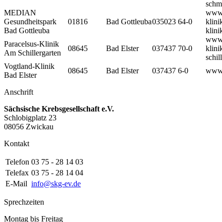
schm
MEDIAN
www.
Gesundheitspark
01816
Bad Gottleuba
035023 64-0
klini
Bad Gottleuba
klini
www.
Paracelsus-Klinik
08645
Bad Elster
037437 70-0
klini
Am Schillergarten
schil
Vogtland-Klinik
08645
Bad Elster
037437 6-0
www.
Bad Elster
Anschrift
Sächsische Krebsgesellschaft e.V.
Schlobigplatz 23
08056 Zwickau
Kontakt
Telefon
03 75 - 28 14 03
Telefax
03 75 - 28 14 04
E-Mail
info@skg-ev.de
Sprechzeiten
Montag bis Freitag