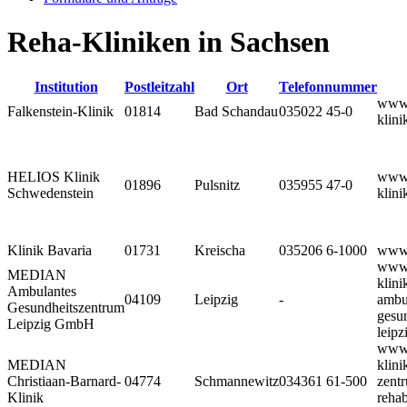
Reha-Kliniken in Sachsen
Institution
Postleitzahl
Ort
Telefonnummer
www.
Falkenstein-Klinik
01814
Bad Schandau
035022 45-0
klini
HELIOS Klinik
www.
01896
Pulsnitz
035955 47-0
Schwedenstein
klin
Klinik Bavaria
01731
Kreischa
035206 6-1000
www.
www.
MEDIAN
klini
Ambulantes
04109
Leipzig
-
ambu
Gesundheitszentrum
gesu
Leipzig GmbH
leipz
www.
MEDIAN
klini
Christiaan-Barnard-
04774
Schmannewitz
034361 61-500
zent
Klinik
rehab