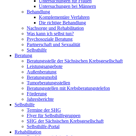
Untersuchungen für Frauen
Untersuchungen bei Männern
Behandlung
Komplementäre Verfahren
Die richtige Behandlung
Nachsorge und Rehabilitation
Was kann ich selbst tun?
Psychosoziale Beratung
Partnerschaft und Sexualität
Selbsthilfe
Beratung
Beratungsstelle der Sächsischen Krebsgesellschaft
Leistungsangebote
Außenberatung
Beratungsmobil
Tumorberatungsstellen
Beratungsstellen mit Krebsberatungstelefon
Förderung
Jahresberichte
Selbsthilfe
Termine der SHG
Flyer für Selbsthilfegruppen
SHG der Sächsischen Krebsgesellschaft
Selbsthilfe-Portal
Rehabilitation