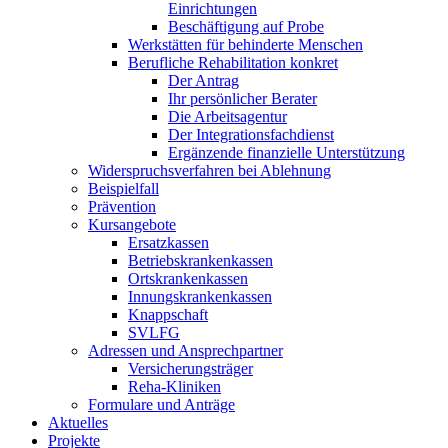
Einrichtungen
Beschäftigung auf Probe
Werkstätten für behinderte Menschen
Berufliche Rehabilitation konkret
Der Antrag
Ihr persönlicher Berater
Die Arbeitsagentur
Der Integrationsfachdienst
Ergänzende finanzielle Unterstützung
Widerspruchsverfahren bei Ablehnung
Beispielfall
Prävention
Kursangebote
Ersatzkassen
Betriebskrankenkassen
Ortskrankenkassen
Innungskrankenkassen
Knappschaft
SVLFG
Adressen und Ansprechpartner
Versicherungsträger
Reha-Kliniken
Formulare und Anträge
Aktuelles
Projekte