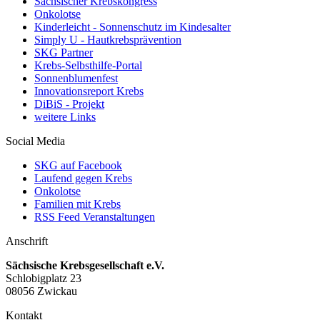
Sächsischer Krebskongress
Onkolotse
Kinderleicht - Sonnenschutz im Kindesalter
Simply U - Hautkrebsprävention
SKG Partner
Krebs-Selbsthilfe-Portal
Sonnenblumenfest
Innovationsreport Krebs
DiBiS - Projekt
weitere Links
Social Media
SKG auf Facebook
Laufend gegen Krebs
Onkolotse
Familien mit Krebs
RSS Feed Veranstaltungen
Anschrift
Sächsische Krebsgesellschaft e.V.
Schlobigplatz 23
08056 Zwickau
Kontakt