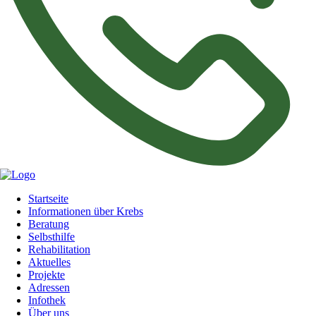
Navigation
Startseite
überspringen
Informationen über Krebs
Beratung
Selbsthilfe
Rehabilitation
Aktuelles
Projekte
Adressen
Infothek
Über uns