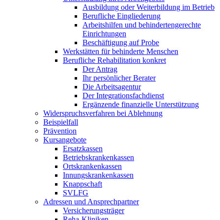
Ausbildung oder Weiterbildung im Betrieb
Berufliche Eingliederung
Arbeitshilfen und behindertengerechte
Einrichtungen
Beschäftigung auf Probe
Werkstätten für behinderte Menschen
Berufliche Rehabilitation konkret
Der Antrag
Ihr persönlicher Berater
Die Arbeitsagentur
Der Integrationsfachdienst
Ergänzende finanzielle Unterstützung
Widerspruchsverfahren bei Ablehnung
Beispielfall
Prävention
Kursangebote
Ersatzkassen
Betriebskrankenkassen
Ortskrankenkassen
Innungskrankenkassen
Knappschaft
SVLFG
Adressen und Ansprechpartner
Versicherungsträger
Reha-Kliniken