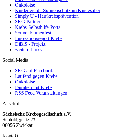
Onkolotse
Kinderleicht - Sonnenschutz im Kindesalter
Simply U - Hautkrebsprävention
SKG Partner
Krebs-Selbsthilfe-Portal
Sonnenblumenfest
Innovationsreport Krebs
DiBiS - Projekt
weitere Links
Social Media
SKG auf Facebook
Laufend gegen Krebs
Onkolotse
Familien mit Krebs
RSS Feed Veranstaltungen
Anschrift
Sächsische Krebsgesellschaft e.V.
Schlobigplatz 23
08056 Zwickau
Kontakt