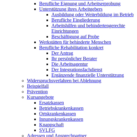
Berufliche Eignung und Arbeitserprobung
Unterstützung ihres Arbeitgebers
Ausbildung oder Weiterbildung im Betrieb
Berufliche Eingliederung
Arbeitshilfen und behindertengerechte
Einrichtungen
Beschäftigung auf Probe
Werkstätten für behinderte Menschen
Berufliche Rehabilitation konkret
Der Antrag
Ihr persönlicher Berater
Die Arbeitsagentur
Der Integrationsfachdienst
Ergänzende finanzielle Unterstützung
Widerspruchsverfahren bei Ablehnung
Beispielfall
Prävention
Kursangebote
Ersatzkassen
Betriebskrankenkassen
Ortskrankenkassen
Innungskrankenkassen
Knappschaft
SVLFG
Adressen und Ansprechpartner