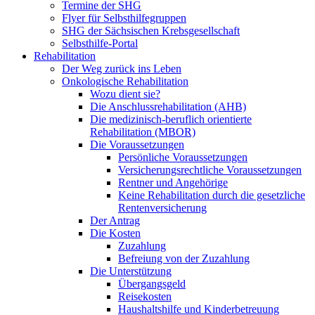
Termine der SHG
Flyer für Selbsthilfegruppen
SHG der Sächsischen Krebsgesellschaft
Selbsthilfe-Portal
Rehabilitation
Der Weg zurück ins Leben
Onkologische Rehabilitation
Wozu dient sie?
Die Anschlussrehabilitation (AHB)
Die medizinisch-beruflich orientierte
Rehabilitation (MBOR)
Die Voraussetzungen
Persönliche Voraussetzungen
Versicherungsrechtliche Voraussetzungen
Rentner und Angehörige
Keine Rehabilitation durch die gesetzliche
Rentenversicherung
Der Antrag
Die Kosten
Zuzahlung
Befreiung von der Zuzahlung
Die Unterstützung
Übergangsgeld
Reisekosten
Haushaltshilfe und Kinderbetreuung