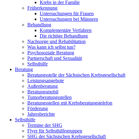
Krebs in der Familie
Früherkennung
Untersuchungen für Frauen
Untersuchungen bei Männern
Behandlung
Komplementäre Verfahren
Die richtige Behandlung
Nachsorge und Rehabilitation
Was kann ich selbst tun?
Psychosoziale Beratung
Partnerschaft und Sexualität
Selbsthilfe
Beratung
Beratungsstelle der Sächsischen Krebsgesellschaft
Leistungsangebote
Außenberatung
Beratungsmobil
Tumorberatungsstellen
Beratungsstellen mit Krebsberatungstelefon
Förderung
Jahresberichte
Selbsthilfe
Termine der SHG
Flyer für Selbsthilfegruppen
SHG der Sächsischen Krebsgesellschaft