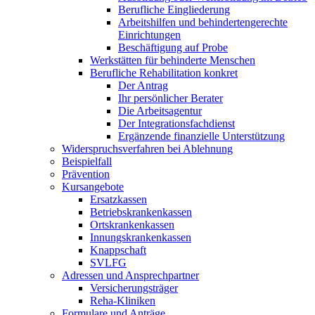
Berufliche Eingliederung
Arbeitshilfen und behindertengerechte
Einrichtungen
Beschäftigung auf Probe
Werkstätten für behinderte Menschen
Berufliche Rehabilitation konkret
Der Antrag
Ihr persönlicher Berater
Die Arbeitsagentur
Der Integrationsfachdienst
Ergänzende finanzielle Unterstützung
Widerspruchsverfahren bei Ablehnung
Beispielfall
Prävention
Kursangebote
Ersatzkassen
Betriebskrankenkassen
Ortskrankenkassen
Innungskrankenkassen
Knappschaft
SVLFG
Adressen und Ansprechpartner
Versicherungsträger
Reha-Kliniken
Formulare und Anträge