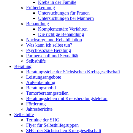
Krebs in der Familie
Früherkennung
Untersuchungen für Frauen
Untersuchungen bei Männern
Behandlung
Komplementäre Verfahren
Die richtige Behandlung
Nachsorge und Rehabilitation
Was kann ich selbst tun?
Psychosoziale Beratung
Partnerschaft und Sexualität
Selbsthilfe
Beratung
Beratungsstelle der Sächsischen Krebsgesellschaft
Leistungsangebote
Außenberatung
Beratungsmobil
Tumorberatungsstellen
Beratungsstellen mit Krebsberatungstelefon
Förderung
Jahresberichte
Selbsthilfe
Termine der SHG
Flyer für Selbsthilfegruppen
SHG der Sächsischen Krebsgesellschaft