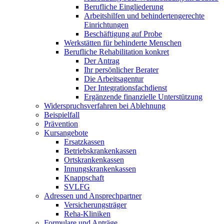
Berufliche Eingliederung
Arbeitshilfen und behindertengerechte
Einrichtungen
Beschäftigung auf Probe
Werkstätten für behinderte Menschen
Berufliche Rehabilitation konkret
Der Antrag
Ihr persönlicher Berater
Die Arbeitsagentur
Der Integrationsfachdienst
Ergänzende finanzielle Unterstützung
Widerspruchsverfahren bei Ablehnung
Beispielfall
Prävention
Kursangebote
Ersatzkassen
Betriebskrankenkassen
Ortskrankenkassen
Innungskrankenkassen
Knappschaft
SVLFG
Adressen und Ansprechpartner
Versicherungsträger
Reha-Kliniken
Formulare und Anträge