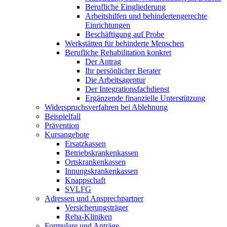
Berufliche Eingliederung
Arbeitshilfen und behindertengerechte
Einrichtungen
Beschäftigung auf Probe
Werkstätten für behinderte Menschen
Berufliche Rehabilitation konkret
Der Antrag
Ihr persönlicher Berater
Die Arbeitsagentur
Der Integrationsfachdienst
Ergänzende finanzielle Unterstützung
Widerspruchsverfahren bei Ablehnung
Beispielfall
Prävention
Kursangebote
Ersatzkassen
Betriebskrankenkassen
Ortskrankenkassen
Innungskrankenkassen
Knappschaft
SVLFG
Adressen und Ansprechpartner
Versicherungsträger
Reha-Kliniken
Formulare und Anträge