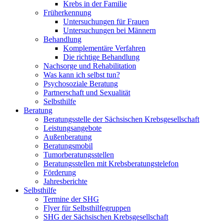
Krebs in der Familie
Früherkennung
Untersuchungen für Frauen
Untersuchungen bei Männern
Behandlung
Komplementäre Verfahren
Die richtige Behandlung
Nachsorge und Rehabilitation
Was kann ich selbst tun?
Psychosoziale Beratung
Partnerschaft und Sexualität
Selbsthilfe
Beratung
Beratungsstelle der Sächsischen Krebsgesellschaft
Leistungsangebote
Außenberatung
Beratungsmobil
Tumorberatungsstellen
Beratungsstellen mit Krebsberatungstelefon
Förderung
Jahresberichte
Selbsthilfe
Termine der SHG
Flyer für Selbsthilfegruppen
SHG der Sächsischen Krebsgesellschaft