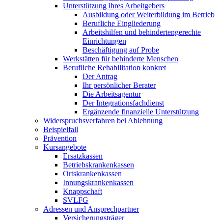
Unterstützung ihres Arbeitgebers
Ausbildung oder Weiterbildung im Betrieb
Berufliche Eingliederung
Arbeitshilfen und behindertengerechte
Einrichtungen
Beschäftigung auf Probe
Werkstätten für behinderte Menschen
Berufliche Rehabilitation konkret
Der Antrag
Ihr persönlicher Berater
Die Arbeitsagentur
Der Integrationsfachdienst
Ergänzende finanzielle Unterstützung
Widerspruchsverfahren bei Ablehnung
Beispielfall
Prävention
Kursangebote
Ersatzkassen
Betriebskrankenkassen
Ortskrankenkassen
Innungskrankenkassen
Knappschaft
SVLFG
Adressen und Ansprechpartner
Versicherungsträger