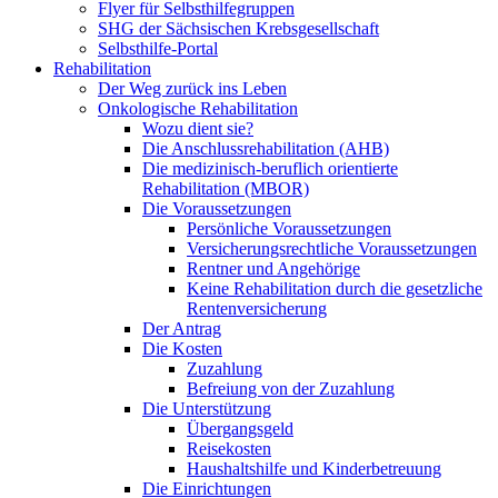
Flyer für Selbsthilfegruppen
SHG der Sächsischen Krebsgesellschaft
Selbsthilfe-Portal
Rehabilitation
Der Weg zurück ins Leben
Onkologische Rehabilitation
Wozu dient sie?
Die Anschlussrehabilitation (AHB)
Die medizinisch-beruflich orientierte
Rehabilitation (MBOR)
Die Voraussetzungen
Persönliche Voraussetzungen
Versicherungsrechtliche Voraussetzungen
Rentner und Angehörige
Keine Rehabilitation durch die gesetzliche
Rentenversicherung
Der Antrag
Die Kosten
Zuzahlung
Befreiung von der Zuzahlung
Die Unterstützung
Übergangsgeld
Reisekosten
Haushaltshilfe und Kinderbetreuung
Die Einrichtungen