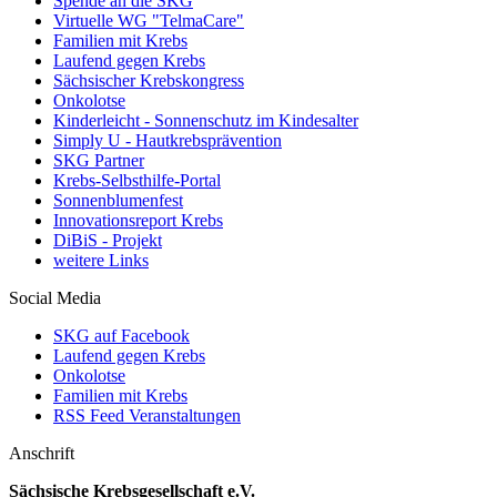
Spende an die SKG
Virtuelle WG "TelmaCare"
Familien mit Krebs
Laufend gegen Krebs
Sächsischer Krebskongress
Onkolotse
Kinderleicht - Sonnenschutz im Kindesalter
Simply U - Hautkrebsprävention
SKG Partner
Krebs-Selbsthilfe-Portal
Sonnenblumenfest
Innovationsreport Krebs
DiBiS - Projekt
weitere Links
Social Media
SKG auf Facebook
Laufend gegen Krebs
Onkolotse
Familien mit Krebs
RSS Feed Veranstaltungen
Anschrift
Sächsische Krebsgesellschaft e.V.