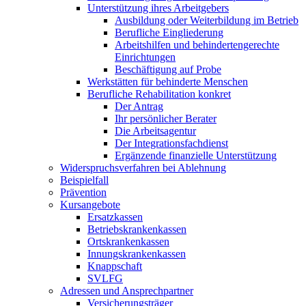
Unterstützung ihres Arbeitgebers
Ausbildung oder Weiterbildung im Betrieb
Berufliche Eingliederung
Arbeitshilfen und behindertengerechte
Einrichtungen
Beschäftigung auf Probe
Werkstätten für behinderte Menschen
Berufliche Rehabilitation konkret
Der Antrag
Ihr persönlicher Berater
Die Arbeitsagentur
Der Integrationsfachdienst
Ergänzende finanzielle Unterstützung
Widerspruchsverfahren bei Ablehnung
Beispielfall
Prävention
Kursangebote
Ersatzkassen
Betriebskrankenkassen
Ortskrankenkassen
Innungskrankenkassen
Knappschaft
SVLFG
Adressen und Ansprechpartner
Versicherungsträger