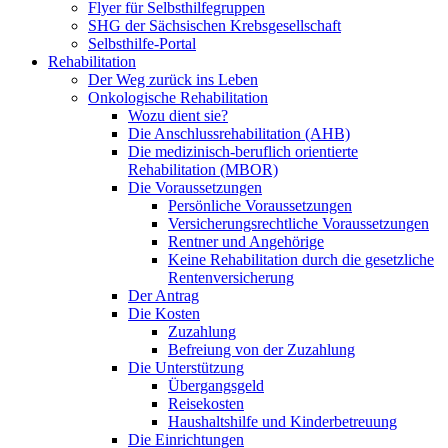
Flyer für Selbsthilfegruppen
SHG der Sächsischen Krebsgesellschaft
Selbsthilfe-Portal
Rehabilitation
Der Weg zurück ins Leben
Onkologische Rehabilitation
Wozu dient sie?
Die Anschlussrehabilitation (AHB)
Die medizinisch-beruflich orientierte
Rehabilitation (MBOR)
Die Voraussetzungen
Persönliche Voraussetzungen
Versicherungsrechtliche Voraussetzungen
Rentner und Angehörige
Keine Rehabilitation durch die gesetzliche
Rentenversicherung
Der Antrag
Die Kosten
Zuzahlung
Befreiung von der Zuzahlung
Die Unterstützung
Übergangsgeld
Reisekosten
Haushaltshilfe und Kinderbetreuung
Die Einrichtungen