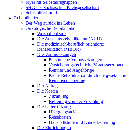
Flyer für Selbsthilfegruppen
SHG der Sächsischen Krebsgesellschaft
Selbsthilfe-Portal
Rehabilitation
Der Weg zurück ins Leben
Onkologische Rehabilitation
Wozu dient sie?
Die Anschlussrehabilitation (AHB)
Die medizinisch-beruflich orientierte
Rehabilitation (MBOR)
Die Voraussetzungen
Persönliche Voraussetzungen
Versicherungsrechtliche Voraussetzungen
Rentner und Angehörige
Keine Rehabilitation durch die gesetzliche
Rentenversicherung
Der Antrag
Die Kosten
Zuzahlung
Befreiung von der Zuzahlung
Die Unterstützung
Übergangsgeld
Reisekosten
Haushaltshilfe und Kinderbetreuung
Die Einrichtungen