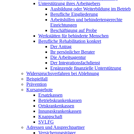
Unterstützung ihres Arbeitgebers
Ausbildung oder Weiterbildung im Betrieb
Berufliche Eingliederung
Arbeitshilfen und behindertengerechte
Einrichtungen
Beschäftigung auf Probe
Werkstätten für behinderte Menschen
Berufliche Rehabilitation konkret
Der Antrag
Ihr persönlicher Berater
Die Arbeitsagentur
Der Integrationsfachdienst
Ergänzende finanzielle Unterstützung
Widerspruchsverfahren bei Ablehnung
Beispielfall
Prävention
Kursangebote
Ersatzkassen
Betriebskrankenkassen
Ortskrankenkassen
Innungskrankenkassen
Knappschaft
SVLFG
Adressen und Ansprechpartner
Versicherungsträger