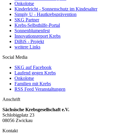
Onkolotse
Kinderleicht - Sonnenschutz im Kindesalter
Simply U - Hautkrebsprävention
SKG Partner
Krebs-Selbsthilfe-Portal
Sonnenblumenfest
Innovationsreport Krebs
DiBiS - Projekt
weitere Links
Social Media
SKG auf Facebook
Laufend gegen Krebs
Onkolotse
Familien mit Krebs
RSS Feed Veranstaltungen
Anschrift
Sächsische Krebsgesellschaft e.V.
Schlobigplatz 23
08056 Zwickau
Kontakt