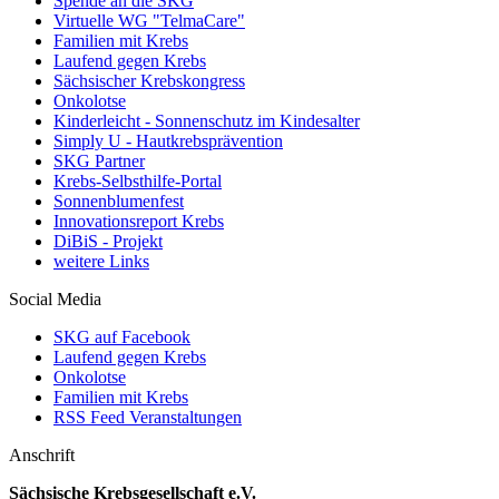
Spende an die SKG
Virtuelle WG "TelmaCare"
Familien mit Krebs
Laufend gegen Krebs
Sächsischer Krebskongress
Onkolotse
Kinderleicht - Sonnenschutz im Kindesalter
Simply U - Hautkrebsprävention
SKG Partner
Krebs-Selbsthilfe-Portal
Sonnenblumenfest
Innovationsreport Krebs
DiBiS - Projekt
weitere Links
Social Media
SKG auf Facebook
Laufend gegen Krebs
Onkolotse
Familien mit Krebs
RSS Feed Veranstaltungen
Anschrift
Sächsische Krebsgesellschaft e.V.