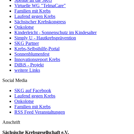
Spende an die SKG
Virtuelle WG "TelmaCare"
Familien mit Krebs
Laufend gegen Krebs
Sächsischer Krebskongress
Onkolotse
Kinderleicht - Sonnenschutz im Kindesalter
Simply U - Hautkrebsprävention
SKG Partner
Krebs-Selbsthilfe-Portal
Sonnenblumenfest
Innovationsreport Krebs
DiBiS - Projekt
weitere Links
Social Media
SKG auf Facebook
Laufend gegen Krebs
Onkolotse
Familien mit Krebs
RSS Feed Veranstaltungen
Anschrift
Sächsische Krebsgesellschaft e.V.