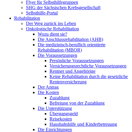
Flyer für Selbsthilfegruppen
SHG der Sächsischen Krebsgesellschaft
Selbsthilfe-Portal
Rehabilitation
Der Weg zurück ins Leben
Onkologische Rehabilitation
Wozu dient sie?
Die Anschlussrehabilitation (AHB)
Die medizinisch-beruflich orientierte
Rehabilitation (MBOR)
Die Voraussetzungen
Persönliche Voraussetzungen
Versicherungsrechtliche Voraussetzungen
Rentner und Angehörige
Keine Rehabilitation durch die gesetzliche
Rentenversicherung
Der Antrag
Die Kosten
Zuzahlung
Befreiung von der Zuzahlung
Die Unterstützung
Übergangsgeld
Reisekosten
Haushaltshilfe und Kinderbetreuung
Die Einrichtungen