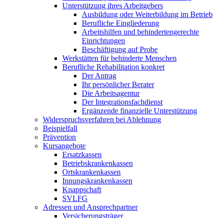
Unterstützung ihres Arbeitgebers
Ausbildung oder Weiterbildung im Betrieb
Berufliche Eingliederung
Arbeitshilfen und behindertengerechte
Einrichtungen
Beschäftigung auf Probe
Werkstätten für behinderte Menschen
Berufliche Rehabilitation konkret
Der Antrag
Ihr persönlicher Berater
Die Arbeitsagentur
Der Integrationsfachdienst
Ergänzende finanzielle Unterstützung
Widerspruchsverfahren bei Ablehnung
Beispielfall
Prävention
Kursangebote
Ersatzkassen
Betriebskrankenkassen
Ortskrankenkassen
Innungskrankenkassen
Knappschaft
SVLFG
Adressen und Ansprechpartner
Versicherungsträger