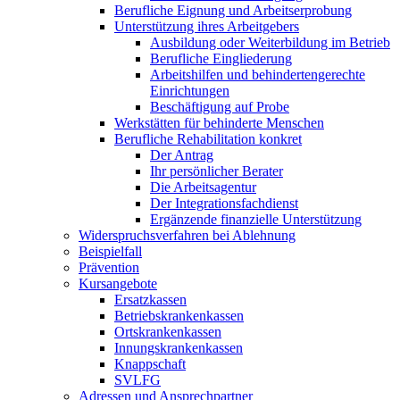
Berufliche Eignung und Arbeitserprobung
Unterstützung ihres Arbeitgebers
Ausbildung oder Weiterbildung im Betrieb
Berufliche Eingliederung
Arbeitshilfen und behindertengerechte
Einrichtungen
Beschäftigung auf Probe
Werkstätten für behinderte Menschen
Berufliche Rehabilitation konkret
Der Antrag
Ihr persönlicher Berater
Die Arbeitsagentur
Der Integrationsfachdienst
Ergänzende finanzielle Unterstützung
Widerspruchsverfahren bei Ablehnung
Beispielfall
Prävention
Kursangebote
Ersatzkassen
Betriebskrankenkassen
Ortskrankenkassen
Innungskrankenkassen
Knappschaft
SVLFG
Adressen und Ansprechpartner