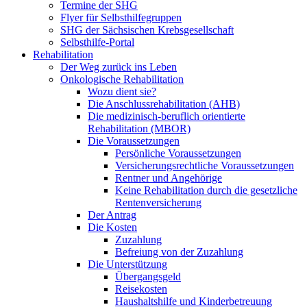
Termine der SHG
Flyer für Selbsthilfegruppen
SHG der Sächsischen Krebsgesellschaft
Selbsthilfe-Portal
Rehabilitation
Der Weg zurück ins Leben
Onkologische Rehabilitation
Wozu dient sie?
Die Anschlussrehabilitation (AHB)
Die medizinisch-beruflich orientierte
Rehabilitation (MBOR)
Die Voraussetzungen
Persönliche Voraussetzungen
Versicherungsrechtliche Voraussetzungen
Rentner und Angehörige
Keine Rehabilitation durch die gesetzliche
Rentenversicherung
Der Antrag
Die Kosten
Zuzahlung
Befreiung von der Zuzahlung
Die Unterstützung
Übergangsgeld
Reisekosten
Haushaltshilfe und Kinderbetreuung