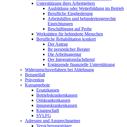
Unterstützung ihres Arbeitgebers
Ausbildung oder Weiterbildung im Betrieb
Berufliche Eingliederung
Arbeitshilfen und behindertengerechte
Einrichtungen
Beschäftigung auf Probe
Werkstätten für behinderte Menschen
Berufliche Rehabilitation konkret
Der Antrag
Ihr persönlicher Berater
Die Arbeitsagentur
Der Integrationsfachdienst
Ergänzende finanzielle Unterstützung
Widerspruchsverfahren bei Ablehnung
Beispielfall
Prävention
Kursangebote
Ersatzkassen
Betriebskrankenkassen
Ortskrankenkassen
Innungskrankenkassen
Knappschaft
SVLFG
Adressen und Ansprechpartner
Versicherungsträger