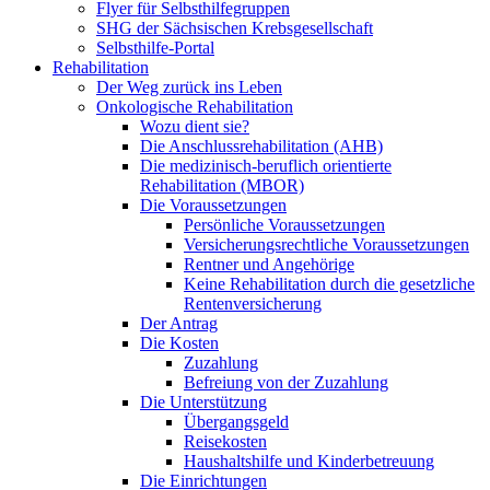
Flyer für Selbsthilfegruppen
SHG der Sächsischen Krebsgesellschaft
Selbsthilfe-Portal
Rehabilitation
Der Weg zurück ins Leben
Onkologische Rehabilitation
Wozu dient sie?
Die Anschlussrehabilitation (AHB)
Die medizinisch-beruflich orientierte
Rehabilitation (MBOR)
Die Voraussetzungen
Persönliche Voraussetzungen
Versicherungsrechtliche Voraussetzungen
Rentner und Angehörige
Keine Rehabilitation durch die gesetzliche
Rentenversicherung
Der Antrag
Die Kosten
Zuzahlung
Befreiung von der Zuzahlung
Die Unterstützung
Übergangsgeld
Reisekosten
Haushaltshilfe und Kinderbetreuung
Die Einrichtungen