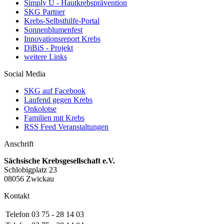
Simply U - Hautkrebsprävention
SKG Partner
Krebs-Selbsthilfe-Portal
Sonnenblumenfest
Innovationsreport Krebs
DiBiS - Projekt
weitere Links
Social Media
SKG auf Facebook
Laufend gegen Krebs
Onkolotse
Familien mit Krebs
RSS Feed Veranstaltungen
Anschrift
Sächsische Krebsgesellschaft e.V.
Schlobigplatz 23
08056 Zwickau
Kontakt
Telefon
03 75 - 28 14 03