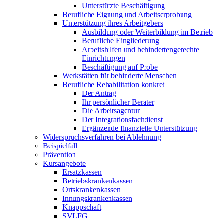
Unterstützte Beschäftigung
Berufliche Eignung und Arbeitserprobung
Unterstützung ihres Arbeitgebers
Ausbildung oder Weiterbildung im Betrieb
Berufliche Eingliederung
Arbeitshilfen und behindertengerechte
Einrichtungen
Beschäftigung auf Probe
Werkstätten für behinderte Menschen
Berufliche Rehabilitation konkret
Der Antrag
Ihr persönlicher Berater
Die Arbeitsagentur
Der Integrationsfachdienst
Ergänzende finanzielle Unterstützung
Widerspruchsverfahren bei Ablehnung
Beispielfall
Prävention
Kursangebote
Ersatzkassen
Betriebskrankenkassen
Ortskrankenkassen
Innungskrankenkassen
Knappschaft
SVLFG