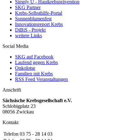
Simply U - Hautkrebsprävention
SKG Partner
Krebs-Selbsthilfe-Portal
Sonnenblumenfest
Innovationsreport Krebs
DiBiS - Projekt
weitere Links
Social Media
SKG auf Facebook
Laufend gegen Krebs
Onkolotse
Familien mit Krebs
RSS Feed Veranstaltungen
Anschrift
Sächsische Krebsgesellschaft e.V.
Schlobigplatz 23
08056 Zwickau
Kontakt
Telefon
03 75 - 28 14 03