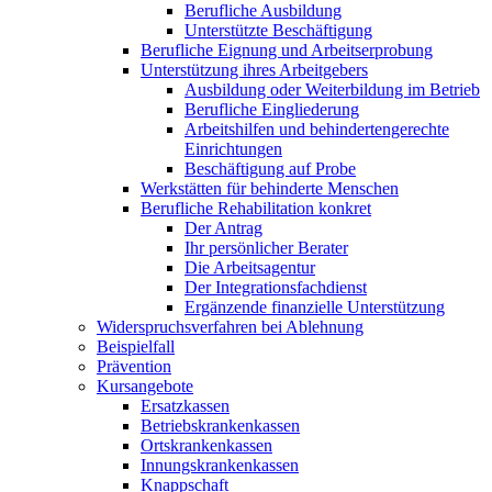
Berufliche Ausbildung
Unterstützte Beschäftigung
Berufliche Eignung und Arbeitserprobung
Unterstützung ihres Arbeitgebers
Ausbildung oder Weiterbildung im Betrieb
Berufliche Eingliederung
Arbeitshilfen und behindertengerechte
Einrichtungen
Beschäftigung auf Probe
Werkstätten für behinderte Menschen
Berufliche Rehabilitation konkret
Der Antrag
Ihr persönlicher Berater
Die Arbeitsagentur
Der Integrationsfachdienst
Ergänzende finanzielle Unterstützung
Widerspruchsverfahren bei Ablehnung
Beispielfall
Prävention
Kursangebote
Ersatzkassen
Betriebskrankenkassen
Ortskrankenkassen
Innungskrankenkassen
Knappschaft