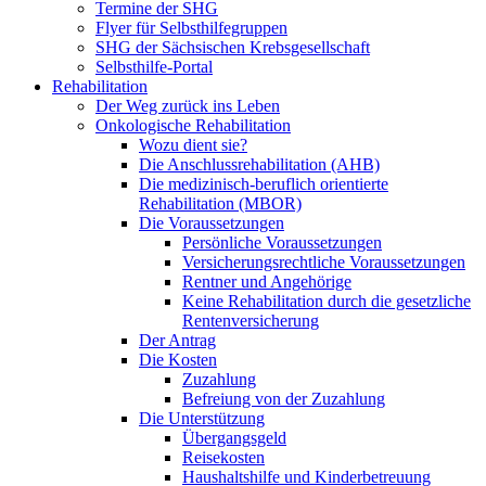
Termine der SHG
Flyer für Selbsthilfegruppen
SHG der Sächsischen Krebsgesellschaft
Selbsthilfe-Portal
Rehabilitation
Der Weg zurück ins Leben
Onkologische Rehabilitation
Wozu dient sie?
Die Anschlussrehabilitation (AHB)
Die medizinisch-beruflich orientierte
Rehabilitation (MBOR)
Die Voraussetzungen
Persönliche Voraussetzungen
Versicherungsrechtliche Voraussetzungen
Rentner und Angehörige
Keine Rehabilitation durch die gesetzliche
Rentenversicherung
Der Antrag
Die Kosten
Zuzahlung
Befreiung von der Zuzahlung
Die Unterstützung
Übergangsgeld
Reisekosten
Haushaltshilfe und Kinderbetreuung