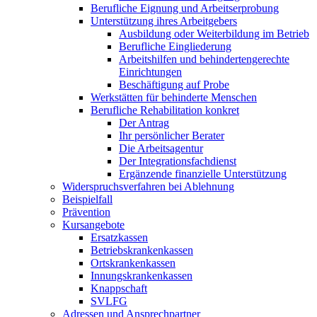
Berufliche Eignung und Arbeitserprobung
Unterstützung ihres Arbeitgebers
Ausbildung oder Weiterbildung im Betrieb
Berufliche Eingliederung
Arbeitshilfen und behindertengerechte
Einrichtungen
Beschäftigung auf Probe
Werkstätten für behinderte Menschen
Berufliche Rehabilitation konkret
Der Antrag
Ihr persönlicher Berater
Die Arbeitsagentur
Der Integrationsfachdienst
Ergänzende finanzielle Unterstützung
Widerspruchsverfahren bei Ablehnung
Beispielfall
Prävention
Kursangebote
Ersatzkassen
Betriebskrankenkassen
Ortskrankenkassen
Innungskrankenkassen
Knappschaft
SVLFG
Adressen und Ansprechpartner