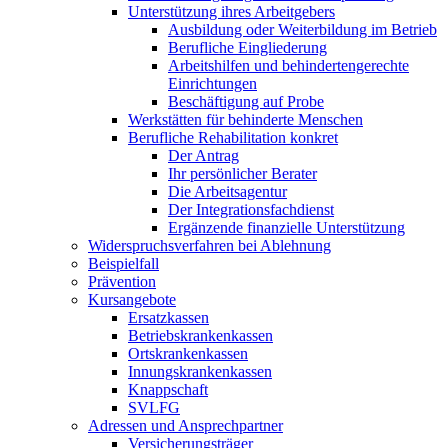
Unterstützung ihres Arbeitgebers
Ausbildung oder Weiterbildung im Betrieb
Berufliche Eingliederung
Arbeitshilfen und behindertengerechte
Einrichtungen
Beschäftigung auf Probe
Werkstätten für behinderte Menschen
Berufliche Rehabilitation konkret
Der Antrag
Ihr persönlicher Berater
Die Arbeitsagentur
Der Integrationsfachdienst
Ergänzende finanzielle Unterstützung
Widerspruchsverfahren bei Ablehnung
Beispielfall
Prävention
Kursangebote
Ersatzkassen
Betriebskrankenkassen
Ortskrankenkassen
Innungskrankenkassen
Knappschaft
SVLFG
Adressen und Ansprechpartner
Versicherungsträger