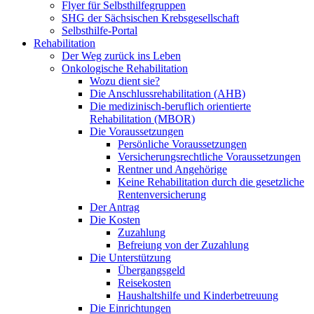
Flyer für Selbsthilfegruppen
SHG der Sächsischen Krebsgesellschaft
Selbsthilfe-Portal
Rehabilitation
Der Weg zurück ins Leben
Onkologische Rehabilitation
Wozu dient sie?
Die Anschlussrehabilitation (AHB)
Die medizinisch-beruflich orientierte
Rehabilitation (MBOR)
Die Voraussetzungen
Persönliche Voraussetzungen
Versicherungsrechtliche Voraussetzungen
Rentner und Angehörige
Keine Rehabilitation durch die gesetzliche
Rentenversicherung
Der Antrag
Die Kosten
Zuzahlung
Befreiung von der Zuzahlung
Die Unterstützung
Übergangsgeld
Reisekosten
Haushaltshilfe und Kinderbetreuung
Die Einrichtungen