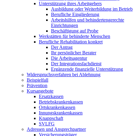
Unterstützung ihres Arbeitgebers
Ausbildung oder Weiterbildung im Betrieb
Berufliche Eingliederung
Arbeitshilfen und behindertengerechte
Einrichtungen
Beschäftigung auf Probe
Werkstätten für behinderte Menschen
Berufliche Rehabilitation konkret
Der Antrag
Ihr persönlicher Berater
Die Arbeitsagentur
Der Integrationsfachdienst
Ergänzende finanzielle Unterstützung
Widerspruchsverfahren bei Ablehnung
Beispielfall
Prävention
Kursangebote
Ersatzkassen
Betriebskrankenkassen
Ortskrankenkassen
Innungskrankenkassen
Knappschaft
SVLFG
Adressen und Ansprechpartner
Versicherungsträger