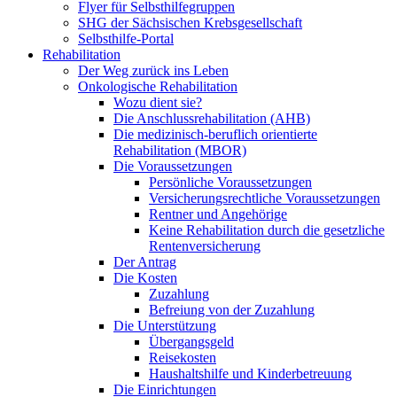
Flyer für Selbsthilfegruppen
SHG der Sächsischen Krebsgesellschaft
Selbsthilfe-Portal
Rehabilitation
Der Weg zurück ins Leben
Onkologische Rehabilitation
Wozu dient sie?
Die Anschlussrehabilitation (AHB)
Die medizinisch-beruflich orientierte
Rehabilitation (MBOR)
Die Voraussetzungen
Persönliche Voraussetzungen
Versicherungsrechtliche Voraussetzungen
Rentner und Angehörige
Keine Rehabilitation durch die gesetzliche
Rentenversicherung
Der Antrag
Die Kosten
Zuzahlung
Befreiung von der Zuzahlung
Die Unterstützung
Übergangsgeld
Reisekosten
Haushaltshilfe und Kinderbetreuung
Die Einrichtungen