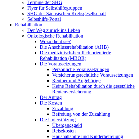
Termine der SHG
Flyer für Selbsthilfegruppen
SHG der Sächsischen Krebsgesellschaft
Selbsthilfe-Portal
Rehabilitation
Der Weg zurück ins Leben
Onkologische Rehabilitation
Wozu dient sie?
Die Anschlussrehabilitation (AHB)
Die medizinisch-beruflich orientierte
Rehabilitation (MBOR)
Die Voraussetzungen
Persönliche Voraussetzungen
Versicherungsrechtliche Voraussetzungen
Rentner und Angehörige
Keine Rehabilitation durch die gesetzliche
Rentenversicherung
Der Antrag
Die Kosten
Zuzahlung
Befreiung von der Zuzahlung
Die Unterstützung
Übergangsgeld
Reisekosten
Haushaltshilfe und Kinderbetreuung