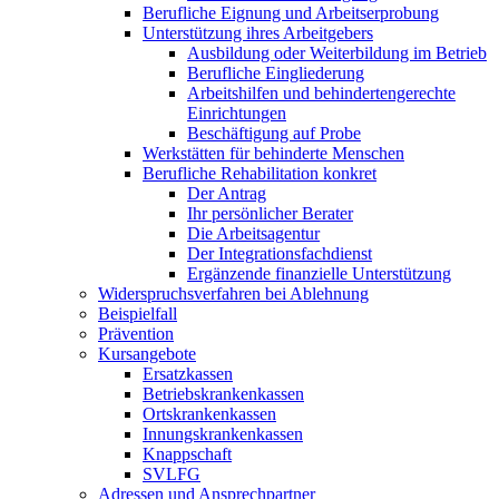
Berufliche Eignung und Arbeitserprobung
Unterstützung ihres Arbeitgebers
Ausbildung oder Weiterbildung im Betrieb
Berufliche Eingliederung
Arbeitshilfen und behindertengerechte
Einrichtungen
Beschäftigung auf Probe
Werkstätten für behinderte Menschen
Berufliche Rehabilitation konkret
Der Antrag
Ihr persönlicher Berater
Die Arbeitsagentur
Der Integrationsfachdienst
Ergänzende finanzielle Unterstützung
Widerspruchsverfahren bei Ablehnung
Beispielfall
Prävention
Kursangebote
Ersatzkassen
Betriebskrankenkassen
Ortskrankenkassen
Innungskrankenkassen
Knappschaft
SVLFG
Adressen und Ansprechpartner