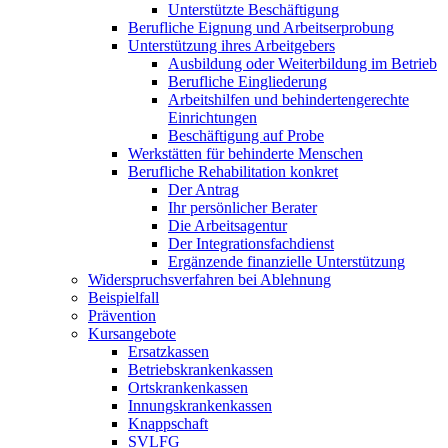
Unterstützte Beschäftigung
Berufliche Eignung und Arbeitserprobung
Unterstützung ihres Arbeitgebers
Ausbildung oder Weiterbildung im Betrieb
Berufliche Eingliederung
Arbeitshilfen und behindertengerechte
Einrichtungen
Beschäftigung auf Probe
Werkstätten für behinderte Menschen
Berufliche Rehabilitation konkret
Der Antrag
Ihr persönlicher Berater
Die Arbeitsagentur
Der Integrationsfachdienst
Ergänzende finanzielle Unterstützung
Widerspruchsverfahren bei Ablehnung
Beispielfall
Prävention
Kursangebote
Ersatzkassen
Betriebskrankenkassen
Ortskrankenkassen
Innungskrankenkassen
Knappschaft
SVLFG