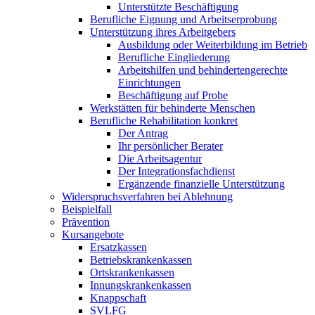
Unterstützte Beschäftigung
Berufliche Eignung und Arbeitserprobung
Unterstützung ihres Arbeitgebers
Ausbildung oder Weiterbildung im Betrieb
Berufliche Eingliederung
Arbeitshilfen und behindertengerechte
Einrichtungen
Beschäftigung auf Probe
Werkstätten für behinderte Menschen
Berufliche Rehabilitation konkret
Der Antrag
Ihr persönlicher Berater
Die Arbeitsagentur
Der Integrationsfachdienst
Ergänzende finanzielle Unterstützung
Widerspruchsverfahren bei Ablehnung
Beispielfall
Prävention
Kursangebote
Ersatzkassen
Betriebskrankenkassen
Ortskrankenkassen
Innungskrankenkassen
Knappschaft
SVLFG