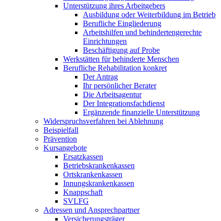
Unterstützung ihres Arbeitgebers
Ausbildung oder Weiterbildung im Betrieb
Berufliche Eingliederung
Arbeitshilfen und behindertengerechte
Einrichtungen
Beschäftigung auf Probe
Werkstätten für behinderte Menschen
Berufliche Rehabilitation konkret
Der Antrag
Ihr persönlicher Berater
Die Arbeitsagentur
Der Integrationsfachdienst
Ergänzende finanzielle Unterstützung
Widerspruchsverfahren bei Ablehnung
Beispielfall
Prävention
Kursangebote
Ersatzkassen
Betriebskrankenkassen
Ortskrankenkassen
Innungskrankenkassen
Knappschaft
SVLFG
Adressen und Ansprechpartner
Versicherungsträger