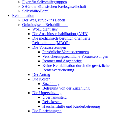
Flyer für Selbsthilfegruppen
SHG der Sächsischen Krebsgesellschaft
Selbsthilfe-Portal
Rehabilitation
Der Weg zurück ins Leben
Onkologische Rehabilitation
Wozu dient sie?
Die Anschlussrehabilitation (AHB)
Die medizinisch-beruflich orientierte
Rehabilitation (MBOR)
Die Voraussetzungen
Persönliche Voraussetzungen
Versicherungsrechtliche Voraussetzungen
Rentner und Angehörige
Keine Rehabilitation durch die gesetzliche
Rentenversicherung
Der Antrag
Die Kosten
Zuzahlung
Befreiung von der Zuzahlung
Die Unterstützung
Übergangsgeld
Reisekosten
Haushaltshilfe und Kinderbetreuung
Die Einrichtungen