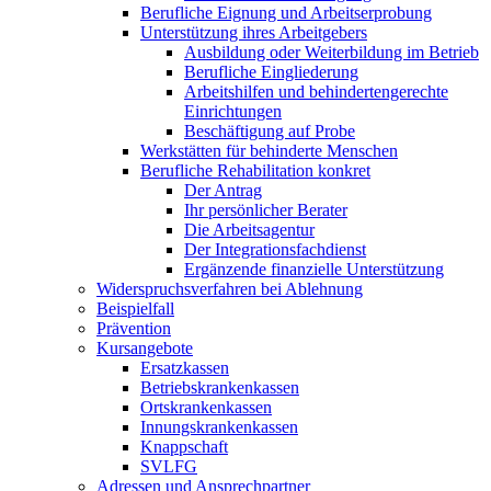
Berufliche Eignung und Arbeitserprobung
Unterstützung ihres Arbeitgebers
Ausbildung oder Weiterbildung im Betrieb
Berufliche Eingliederung
Arbeitshilfen und behindertengerechte
Einrichtungen
Beschäftigung auf Probe
Werkstätten für behinderte Menschen
Berufliche Rehabilitation konkret
Der Antrag
Ihr persönlicher Berater
Die Arbeitsagentur
Der Integrationsfachdienst
Ergänzende finanzielle Unterstützung
Widerspruchsverfahren bei Ablehnung
Beispielfall
Prävention
Kursangebote
Ersatzkassen
Betriebskrankenkassen
Ortskrankenkassen
Innungskrankenkassen
Knappschaft
SVLFG
Adressen und Ansprechpartner