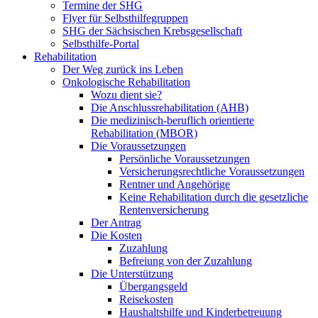
Termine der SHG
Flyer für Selbsthilfegruppen
SHG der Sächsischen Krebsgesellschaft
Selbsthilfe-Portal
Rehabilitation
Der Weg zurück ins Leben
Onkologische Rehabilitation
Wozu dient sie?
Die Anschlussrehabilitation (AHB)
Die medizinisch-beruflich orientierte
Rehabilitation (MBOR)
Die Voraussetzungen
Persönliche Voraussetzungen
Versicherungsrechtliche Voraussetzungen
Rentner und Angehörige
Keine Rehabilitation durch die gesetzliche
Rentenversicherung
Der Antrag
Die Kosten
Zuzahlung
Befreiung von der Zuzahlung
Die Unterstützung
Übergangsgeld
Reisekosten
Haushaltshilfe und Kinderbetreuung