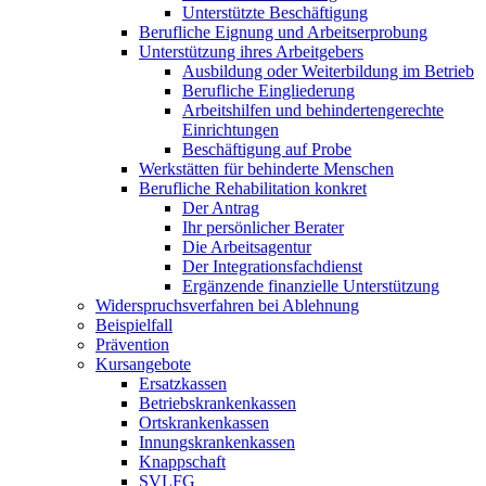
Unterstützte Beschäftigung
Berufliche Eignung und Arbeitserprobung
Unterstützung ihres Arbeitgebers
Ausbildung oder Weiterbildung im Betrieb
Berufliche Eingliederung
Arbeitshilfen und behindertengerechte
Einrichtungen
Beschäftigung auf Probe
Werkstätten für behinderte Menschen
Berufliche Rehabilitation konkret
Der Antrag
Ihr persönlicher Berater
Die Arbeitsagentur
Der Integrationsfachdienst
Ergänzende finanzielle Unterstützung
Widerspruchsverfahren bei Ablehnung
Beispielfall
Prävention
Kursangebote
Ersatzkassen
Betriebskrankenkassen
Ortskrankenkassen
Innungskrankenkassen
Knappschaft
SVLFG