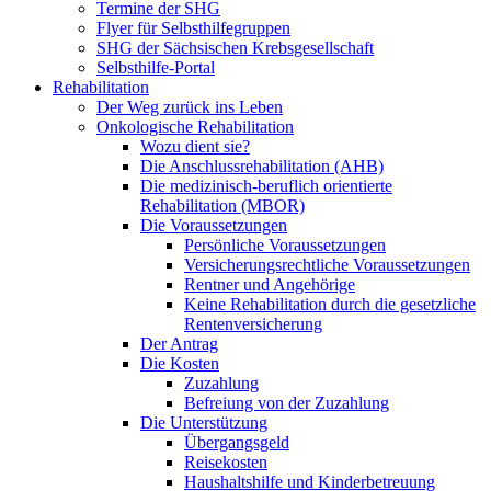
Termine der SHG
Flyer für Selbsthilfegruppen
SHG der Sächsischen Krebsgesellschaft
Selbsthilfe-Portal
Rehabilitation
Der Weg zurück ins Leben
Onkologische Rehabilitation
Wozu dient sie?
Die Anschlussrehabilitation (AHB)
Die medizinisch-beruflich orientierte
Rehabilitation (MBOR)
Die Voraussetzungen
Persönliche Voraussetzungen
Versicherungsrechtliche Voraussetzungen
Rentner und Angehörige
Keine Rehabilitation durch die gesetzliche
Rentenversicherung
Der Antrag
Die Kosten
Zuzahlung
Befreiung von der Zuzahlung
Die Unterstützung
Übergangsgeld
Reisekosten
Haushaltshilfe und Kinderbetreuung