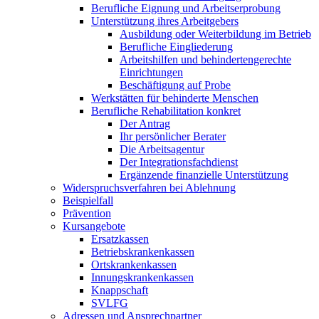
Berufliche Eignung und Arbeitserprobung
Unterstützung ihres Arbeitgebers
Ausbildung oder Weiterbildung im Betrieb
Berufliche Eingliederung
Arbeitshilfen und behindertengerechte
Einrichtungen
Beschäftigung auf Probe
Werkstätten für behinderte Menschen
Berufliche Rehabilitation konkret
Der Antrag
Ihr persönlicher Berater
Die Arbeitsagentur
Der Integrationsfachdienst
Ergänzende finanzielle Unterstützung
Widerspruchsverfahren bei Ablehnung
Beispielfall
Prävention
Kursangebote
Ersatzkassen
Betriebskrankenkassen
Ortskrankenkassen
Innungskrankenkassen
Knappschaft
SVLFG
Adressen und Ansprechpartner