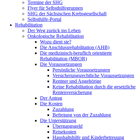
Termine der SHG
Flyer für Selbsthilfegruppen
SHG der Sächsischen Krebsgesellschaft
Selbsthilfe-Portal
Rehabilitation
Der Weg zurück ins Leben
Onkologische Rehabilitation
Wozu dient sie?
Die Anschlussrehabilitation (AHB)
Die medizinisch-beruflich orientierte
Rehabilitation (MBOR)
Die Voraussetzungen
Persönliche Voraussetzungen
Versicherungsrechtliche Voraussetzungen
Rentner und Angehörige
Keine Rehabilitation durch die gesetzliche
Rentenversicherung
Der Antrag
Die Kosten
Zuzahlung
Befreiung von der Zuzahlung
Die Unterstützung
Übergangsgeld
Reisekosten
Haushaltshilfe und Kinderbetreuung