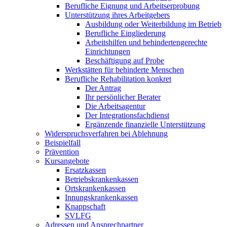
Berufliche Eignung und Arbeitserprobung
Unterstützung ihres Arbeitgebers
Ausbildung oder Weiterbildung im Betrieb
Berufliche Eingliederung
Arbeitshilfen und behindertengerechte
Einrichtungen
Beschäftigung auf Probe
Werkstätten für behinderte Menschen
Berufliche Rehabilitation konkret
Der Antrag
Ihr persönlicher Berater
Die Arbeitsagentur
Der Integrationsfachdienst
Ergänzende finanzielle Unterstützung
Widerspruchsverfahren bei Ablehnung
Beispielfall
Prävention
Kursangebote
Ersatzkassen
Betriebskrankenkassen
Ortskrankenkassen
Innungskrankenkassen
Knappschaft
SVLFG
Adressen und Ansprechpartner