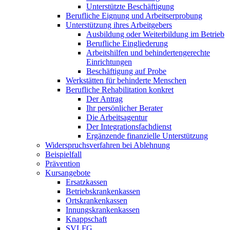
Unterstützte Beschäftigung
Berufliche Eignung und Arbeitserprobung
Unterstützung ihres Arbeitgebers
Ausbildung oder Weiterbildung im Betrieb
Berufliche Eingliederung
Arbeitshilfen und behindertengerechte
Einrichtungen
Beschäftigung auf Probe
Werkstätten für behinderte Menschen
Berufliche Rehabilitation konkret
Der Antrag
Ihr persönlicher Berater
Die Arbeitsagentur
Der Integrationsfachdienst
Ergänzende finanzielle Unterstützung
Widerspruchsverfahren bei Ablehnung
Beispielfall
Prävention
Kursangebote
Ersatzkassen
Betriebskrankenkassen
Ortskrankenkassen
Innungskrankenkassen
Knappschaft
SVLFG