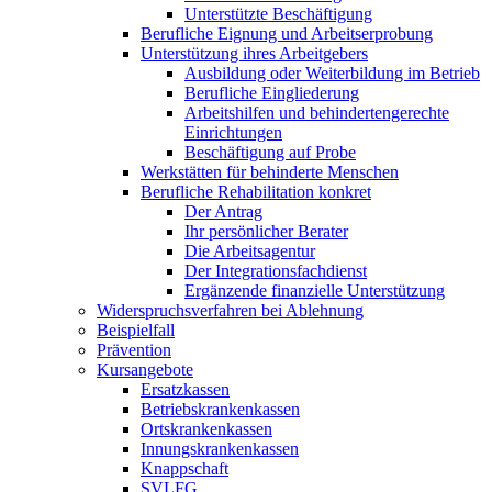
Unterstützte Beschäftigung
Berufliche Eignung und Arbeitserprobung
Unterstützung ihres Arbeitgebers
Ausbildung oder Weiterbildung im Betrieb
Berufliche Eingliederung
Arbeitshilfen und behindertengerechte
Einrichtungen
Beschäftigung auf Probe
Werkstätten für behinderte Menschen
Berufliche Rehabilitation konkret
Der Antrag
Ihr persönlicher Berater
Die Arbeitsagentur
Der Integrationsfachdienst
Ergänzende finanzielle Unterstützung
Widerspruchsverfahren bei Ablehnung
Beispielfall
Prävention
Kursangebote
Ersatzkassen
Betriebskrankenkassen
Ortskrankenkassen
Innungskrankenkassen
Knappschaft
SVLFG