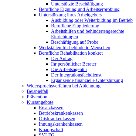
Unterstützte Beschäftigung
Berufliche Eignung und Arbeitserprobung
Unterstützung ihres Arbeitgebers
Ausbildung oder Weiterbildung im Betrieb
Berufliche Eingliederung
Arbeitshilfen und behindertengerechte
Einrichtungen
Beschäftigung auf Probe
Werkstätten für behinderte Menschen
Berufliche Rehabilitation konkret
Der Antrag
Ihr persönlicher Berater
Die Arbeitsagentur
Der Integrationsfachdienst
Ergänzende finanzielle Unterstützung
Widerspruchsverfahren bei Ablehnung
Beispielfall
Prävention
Kursangebote
Ersatzkassen
Betriebskrankenkassen
Ortskrankenkassen
Innungskrankenkassen
Knappschaft
SVLFG