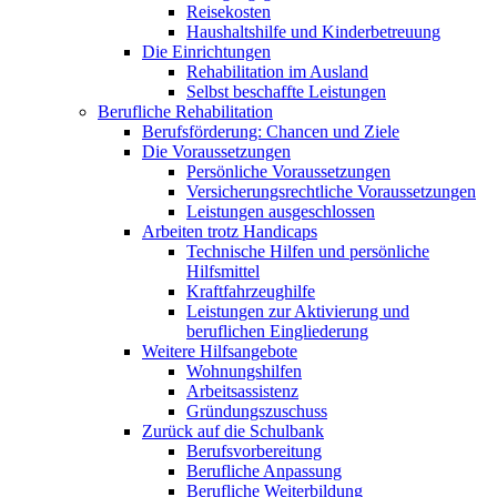
Reisekosten
Haushaltshilfe und Kinderbetreuung
Die Einrichtungen
Rehabilitation im Ausland
Selbst beschaffte Leistungen
Berufliche Rehabilitation
Berufsförderung: Chancen und Ziele
Die Voraussetzungen
Persönliche Voraussetzungen
Versicherungsrechtliche Voraussetzungen
Leistungen ausgeschlossen
Arbeiten trotz Handicaps
Technische Hilfen und persönliche
Hilfsmittel
Kraftfahrzeughilfe
Leistungen zur Aktivierung und
beruflichen Eingliederung
Weitere Hilfsangebote
Wohnungshilfen
Arbeitsassistenz
Gründungszuschuss
Zurück auf die Schulbank
Berufsvorbereitung
Berufliche Anpassung
Berufliche Weiterbildung