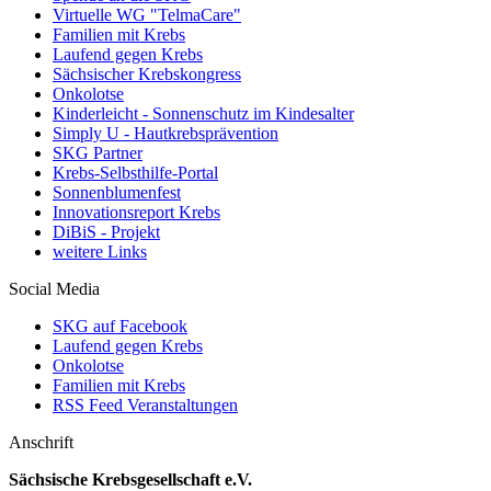
Virtuelle WG "TelmaCare"
Familien mit Krebs
Laufend gegen Krebs
Sächsischer Krebskongress
Onkolotse
Kinderleicht - Sonnenschutz im Kindesalter
Simply U - Hautkrebsprävention
SKG Partner
Krebs-Selbsthilfe-Portal
Sonnenblumenfest
Innovationsreport Krebs
DiBiS - Projekt
weitere Links
Social Media
SKG auf Facebook
Laufend gegen Krebs
Onkolotse
Familien mit Krebs
RSS Feed Veranstaltungen
Anschrift
Sächsische Krebsgesellschaft e.V.