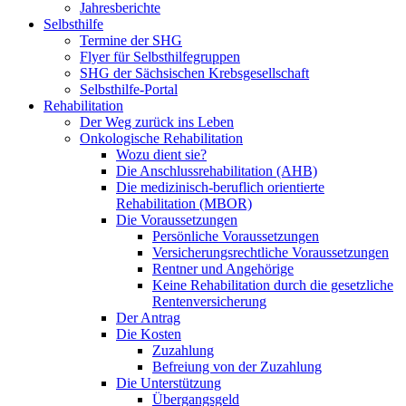
Jahresberichte
Selbsthilfe
Termine der SHG
Flyer für Selbsthilfegruppen
SHG der Sächsischen Krebsgesellschaft
Selbsthilfe-Portal
Rehabilitation
Der Weg zurück ins Leben
Onkologische Rehabilitation
Wozu dient sie?
Die Anschlussrehabilitation (AHB)
Die medizinisch-beruflich orientierte
Rehabilitation (MBOR)
Die Voraussetzungen
Persönliche Voraussetzungen
Versicherungsrechtliche Voraussetzungen
Rentner und Angehörige
Keine Rehabilitation durch die gesetzliche
Rentenversicherung
Der Antrag
Die Kosten
Zuzahlung
Befreiung von der Zuzahlung
Die Unterstützung
Übergangsgeld