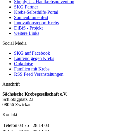
Simply U - Hautkrebsprävention
SKG Partner
Krebs-Selbsthilfe-Portal
Sonnenblumenfest
Innovationsreport Krebs
DiBiS - Projekt
weitere Links
Social Media
SKG auf Facebook
Laufend gegen Krebs
Onkolotse
Familien mit Krebs
RSS Feed Veranstaltungen
Anschrift
Sächsische Krebsgesellschaft e.V.
Schlobigplatz 23
08056 Zwickau
Kontakt
Telefon
03 75 - 28 14 03