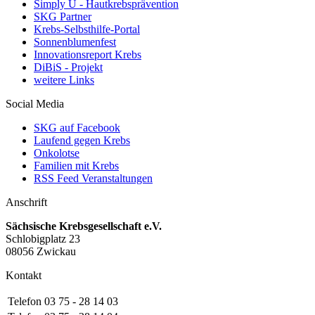
Simply U - Hautkrebsprävention
SKG Partner
Krebs-Selbsthilfe-Portal
Sonnenblumenfest
Innovationsreport Krebs
DiBiS - Projekt
weitere Links
Social Media
SKG auf Facebook
Laufend gegen Krebs
Onkolotse
Familien mit Krebs
RSS Feed Veranstaltungen
Anschrift
Sächsische Krebsgesellschaft e.V.
Schlobigplatz 23
08056 Zwickau
Kontakt
Telefon
03 75 - 28 14 03