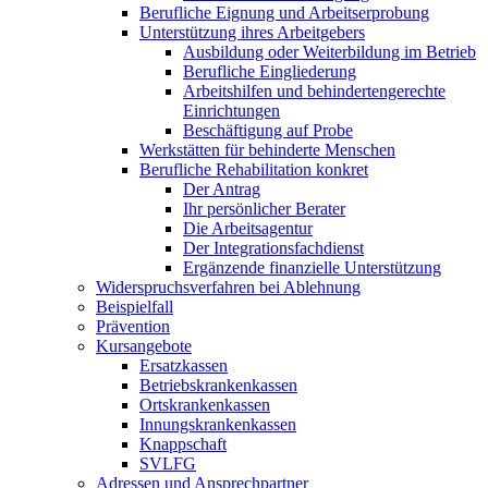
Berufliche Eignung und Arbeitserprobung
Unterstützung ihres Arbeitgebers
Ausbildung oder Weiterbildung im Betrieb
Berufliche Eingliederung
Arbeitshilfen und behindertengerechte
Einrichtungen
Beschäftigung auf Probe
Werkstätten für behinderte Menschen
Berufliche Rehabilitation konkret
Der Antrag
Ihr persönlicher Berater
Die Arbeitsagentur
Der Integrationsfachdienst
Ergänzende finanzielle Unterstützung
Widerspruchsverfahren bei Ablehnung
Beispielfall
Prävention
Kursangebote
Ersatzkassen
Betriebskrankenkassen
Ortskrankenkassen
Innungskrankenkassen
Knappschaft
SVLFG
Adressen und Ansprechpartner