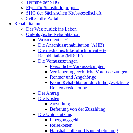
Termine der SHG
Flyer für Selbsthilfegruppen
SHG der Sächsischen Krebsgesellschaft
Selbsthilfe-Portal
Rehabilitation
Der Weg zurück ins Leben
Onkologische Rehabilitation
Wozu dient sie?
Die Anschlussrehabilitation (AHB)
Die medizinisch-beruflich orientierte
Rehabilitation (MBOR)
Die Voraussetzungen
Persönliche Voraussetzungen
Versicherungsrechtliche Voraussetzungen
Rentner und Angehörige
Keine Rehabilitation durch die gesetzliche
Rentenversicherung
Der Antrag
Die Kosten
Zuzahlung
Befreiung von der Zuzahlung
Die Unterstützung
Übergangsgeld
Reisekosten
Haushaltshilfe und Kinderbetreuung