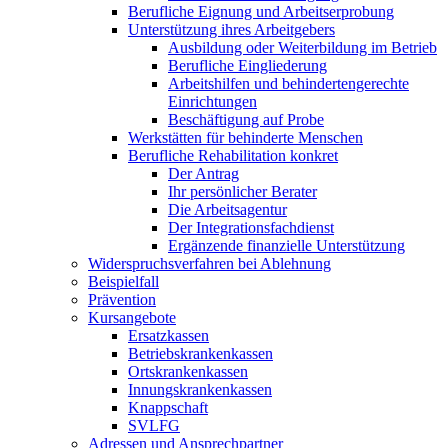
Berufliche Eignung und Arbeitserprobung
Unterstützung ihres Arbeitgebers
Ausbildung oder Weiterbildung im Betrieb
Berufliche Eingliederung
Arbeitshilfen und behindertengerechte
Einrichtungen
Beschäftigung auf Probe
Werkstätten für behinderte Menschen
Berufliche Rehabilitation konkret
Der Antrag
Ihr persönlicher Berater
Die Arbeitsagentur
Der Integrationsfachdienst
Ergänzende finanzielle Unterstützung
Widerspruchsverfahren bei Ablehnung
Beispielfall
Prävention
Kursangebote
Ersatzkassen
Betriebskrankenkassen
Ortskrankenkassen
Innungskrankenkassen
Knappschaft
SVLFG
Adressen und Ansprechpartner