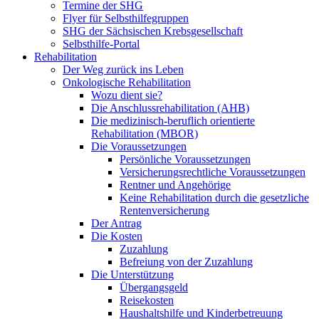
Termine der SHG
Flyer für Selbsthilfegruppen
SHG der Sächsischen Krebsgesellschaft
Selbsthilfe-Portal
Rehabilitation
Der Weg zurück ins Leben
Onkologische Rehabilitation
Wozu dient sie?
Die Anschlussrehabilitation (AHB)
Die medizinisch-beruflich orientierte
Rehabilitation (MBOR)
Die Voraussetzungen
Persönliche Voraussetzungen
Versicherungsrechtliche Voraussetzungen
Rentner und Angehörige
Keine Rehabilitation durch die gesetzliche
Rentenversicherung
Der Antrag
Die Kosten
Zuzahlung
Befreiung von der Zuzahlung
Die Unterstützung
Übergangsgeld
Reisekosten
Haushaltshilfe und Kinderbetreuung